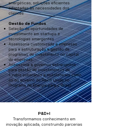
energéticas; soluções eficientes
adaptadas às necessidades dos
clientes
Gestão de Fundos
Seleção de oportunidades de
investimento em startups e
tecnologias emergentes
Assessoria customizada a empresas
para a estruturação e gestão de
programas de investimento no capital
de empresas
Assessoria a governos estrangeiros
para gestão de investimentos de
fundos soberanos e multilaterais como
os do governo do Reino Unido no
Programa de Energia para o Brasil
P&D+I
Transformamos conhecimento em
inovação aplicada, construindo parcerias