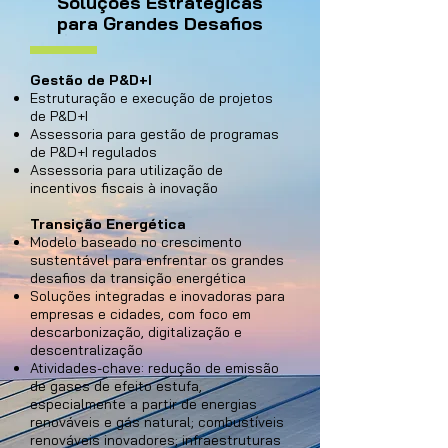
Soluções Estratégicas
para Grandes Desafios
Gestão de P&D+I
Estruturação e execução de projetos
de P&D+I
Assessoria para gestão de programas
de P&D+I regulados
Assessoria para utilização de
incentivos fiscais à inovação
Transição Energética
Modelo baseado no crescimento
sustentável para enfrentar os grandes
desafios da transição energética
Soluções integradas e inovadoras para
empresas e cidades, com foco em
descarbonização, digitalização e
descentralização
Atividades-chave: redução de emissão
de gases de efeito estufa,
especialmente a partir de energias
renováveis e gás natural; combustíveis
renováveis inovadores; infraestruturas